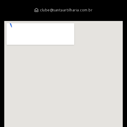
clube@santaartilharia.com.br
NEWSLETTER
Cadastre-se para receber nossos informativos e
novidades por e-mail.
Enviar